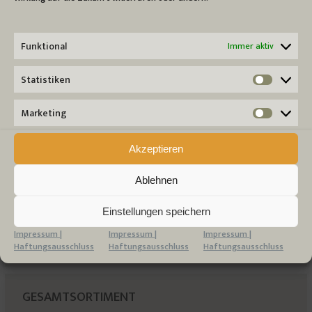
Funktional
Immer aktiv
SUCHE
Statistiken
Statist
Search:
Marketing
Market
Akzeptieren
KATEGORIEN
Ablehnen
Bad & Spa
(1)
Bettausstattung
(6)
Einstellungen speichern
Sonstiges
(4)
Impressum |
Impressum |
Impressum |
Tischwäsche
(1)
Haftungsausschluss
Haftungsausschluss
Haftungsausschluss
GESAMTSORTIMENT