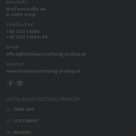
Anschrift:
Wolfernstraße 46
A-4400 Steyr
Telefon/Fax:
+43 7252 74384
+43 7252 74384-44
Email:
office@hotelausstattung-prokop.at
Internet:
www.hotelausstattung-prokop.at
Finden Sie uns auf:
Facebook
Instagram
page
page
HOTELAUSSTATTUNG PROKOP
opens
opens
ÜBER UNS
in
in
new
new
SORTIMENT
window
window
NÄHEREI