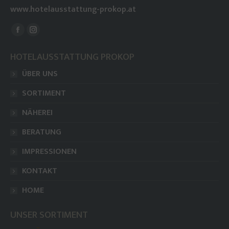
www.hotelausstattung-prokop.at
Finden Sie uns auf:
Facebook
Instagram
page
page
HOTELAUSSTATTUNG PROKOP
opens
opens
ÜBER UNS
in
in
new
new
SORTIMENT
window
window
NÄHEREI
BERATUNG
IMPRESSIONEN
KONTAKT
HOME
UNSER SORTIMENT