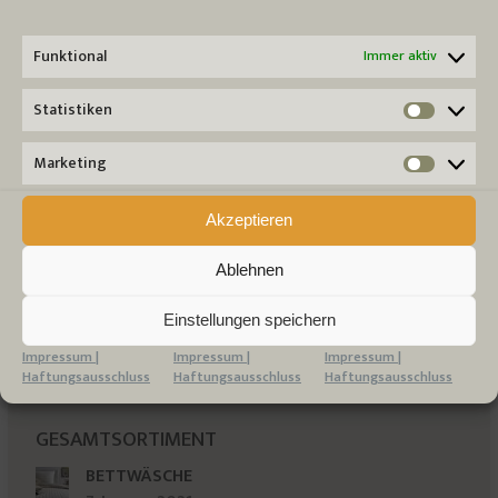
Funktional
Immer aktiv
SUCHE
Statistiken
Search:
Statist
Marketing
Market
Akzeptieren
KATEGORIEN
Ablehnen
Bad & Spa
(1)
Bettausstattung
(6)
Einstellungen speichern
Sonstiges
(4)
Tischwäsche
(1)
Impressum |
Impressum |
Impressum |
Haftungsausschluss
Haftungsausschluss
Haftungsausschluss
GESAMTSORTIMENT
BETTWÄSCHE