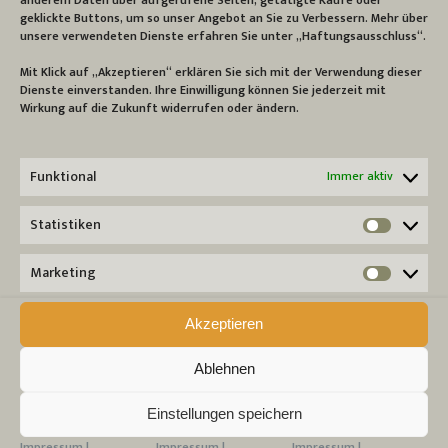
KATEGORIEN
geklickte Buttons, um so unser Angebot an Sie zu Verbessern. Mehr über
unsere verwendeten Dienste erfahren Sie unter „Haftungsausschluss“.
Bad & Spa
(1)
Mit Klick auf „Akzeptieren“ erklären Sie sich mit der Verwendung dieser
Bettausstattung
(6)
Dienste einverstanden. Ihre Einwilligung können Sie jederzeit mit
Sonstiges
(4)
Wirkung auf die Zukunft widerrufen oder ändern.
Tischwäsche
(1)
Funktional
Immer aktiv
GESAMTSORTIMENT
Statistiken
BETTWÄSCHE
Statist
7. Januar 2021
Marketing
Market
LEINTÜCHER
6. Januar 2021
Akzeptieren
BAD & SPA
5. Januar 2021
Ablehnen
TISCHWÄSCHE
Einstellungen speichern
4. Januar 2021
Impressum |
Impressum |
Impressum |