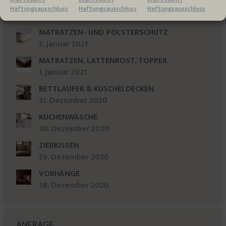
BETTWAREN
Haftungsausschluss
Haftungsausschluss
Haftungsausschluss
3. Januar 2021
MATRATZEN- UND POLSTERSCHUTZ
2. Januar 2021
MATRATZEN, LATTENROST, TOPPER
1. Januar 2021
BETTLÄUFER & KUSCHELDECKEN
31. Dezember 2020
KÜCHENWÄSCHE
30. Dezember 2020
ZIERKISSEN
29. Dezember 2020
VORHÄNGE
28. Dezember 2020
ANFRAGE