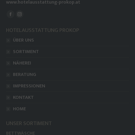
www.hotelausstattung-prokop.at
Finden Sie uns auf:
Facebook
Instagram
page
page
HOTELAUSSTATTUNG PROKOP
opens
opens
ÜBER UNS
in
in
new
new
SORTIMENT
window
window
NÄHEREI
BERATUNG
IMPRESSIONEN
KONTAKT
HOME
UNSER SORTIMENT
BETTWÄSCHE