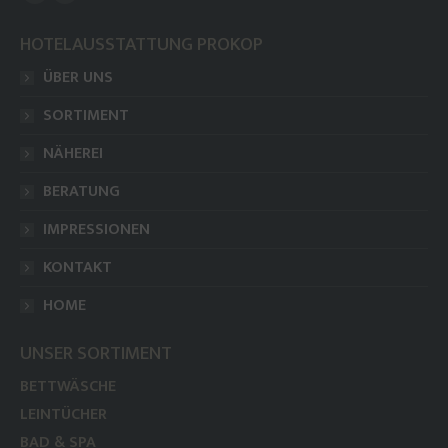
Facebook
Instagram
page
page
HOTELAUSSTATTUNG PROKOP
opens
opens
ÜBER UNS
in
in
new
new
SORTIMENT
window
window
NÄHEREI
BERATUNG
IMPRESSIONEN
KONTAKT
HOME
UNSER SORTIMENT
BETTWÄSCHE
LEINTÜCHER
BAD & SPA