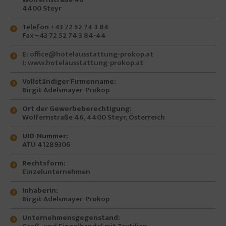
4400 Steyr
Telefon +43 72 52 74 3 84
Fax +43 72 52 74 3 84-44
E:
office@hotelausstattung-prokop.at
I:
www.hotelausstattung-prokop.at
Vollständiger Firmenname:
Birgit Adelsmayer-Prokop
Ort der Gewerbeberechtigung:
Wolfernstraße 46, 4400 Steyr, Österreich
UID-Nummer:
ATU 41289306
Rechtsform:
Einzelunternehmen
Inhaberin:
Birgit Adelsmayer-Prokop
Unternehmensgegenstand: