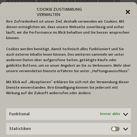
Nutzerprofile, wobei Sie sich zur Ausübung dessen an
Google richten müssen. Weitere Informationen zu Zweck
COOKIE ZUSTIMMUNG
und Umfang der Datenerhebung und ihrer Verarbeitung
VERWALTEN
durch den Plug-in-Anbieter erhalten Sie in den
Datenschutzerklärungen des Anbieters. Dort erhalten Sie
Ihre Zufriedenheit ist unser Ziel, deshalb verwenden wir Cookies. Mit
auch weitere Informationen zu Ihren diesbezüglichen
diesen ermöglichen wir, dass unsere Webseite zuverlässig und sicher
Rechten und Einstellungsmöglichkeiten zum Schutze Ihrer
läuft, wir die Performance im Blick behalten und Sie besser ansprechen
Privatsphäre: www.google.de/intl/de/policies/privacy.
können.
Google verarbeitet Ihre personenbezogenen Daten auch
in den USA und hat sich dem EU- US Privacy Shield
Cookies werden benötigt, damit technisch alles funktioniert und Sie
unterworfen, www.privacyshield.gov/EU-US-Framework.
auch externe Inhalte lesen können. Des weiteren sammeln wir unter
anderem Daten über aufgerufene Seiten, getätigte Käufe oder
geklickte Buttons, um so unser Angebot an Sie zu Verbessern. Mehr über
10. LINKS
unsere verwendeten Dienste erfahren Sie unter „Haftungsausschluss“.
Diese Datenschutzerklärung erstreckt sich nur auf Inhalte
unseres Internet-Angebots, nicht jedoch auf Webseiten,
Mit Klick auf „Akzeptieren“ erklären Sie sich mit der Verwendung dieser
welche über externe Links aufgerufen werden können.
Dienste einverstanden. Ihre Einwilligung können Sie jederzeit mit
Wenn wir Links anbieten, bemühen wir uns
Wirkung auf die Zukunft widerrufen oder ändern.
sicherzustellen, dass auch diese unsere Datenschutz- und
Sicherheitsstandards einhalten. Wir haben jedoch keinen
Einfluss auf die Einhaltung der Datenschutz- und
Sicherheitsbestimmungen durch andere Anbieter.
Funktional
Immer aktiv
Informieren Sie sich deshalb bitte auf den Internetseiten
der anderen Anbieter auch über die dort
Statistiken
bereitgestellten Datenschutzerklärungen.
Statist