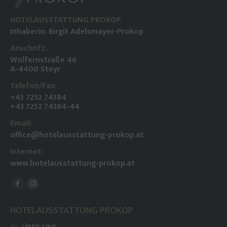
HOTELAUSSTATTUNG PROKOP
Inhaberin: Birgit Adelsmayer-Prokop
Anschrift:
Wolfernstraße 46
A-4400 Steyr
Telefon/Fax:
+43 7252 74384
+43 7252 74384-44
Email:
office@hotelausstattung-prokop.at
Internet:
www.hotelausstattung-prokop.at
Finden Sie uns auf:
Facebook
Instagram
page
page
HOTELAUSSTATTUNG PROKOP
opens
opens