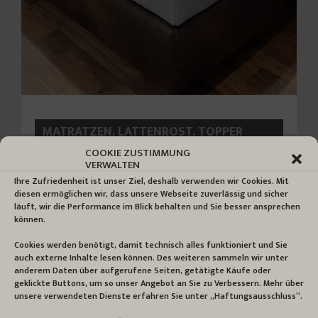
MATRATZEN, LATTENROST, TOPPER
Taschenfederkern, Kaltschaum,
COOKIE ZUSTIMMUNG
Komfortschaum oder viscoelastische
VERWALTEN
Matratzen mit dem passenden Lattenrost –
…
Ihre Zufriedenheit ist unser Ziel, deshalb verwenden wir Cookies. Mit
diesen ermöglichen wir, dass unsere Webseite zuverlässig und sicher
Weiter ...
läuft, wir die Performance im Blick behalten und Sie besser ansprechen
können.
Cookies werden benötigt, damit technisch alles funktioniert und Sie
auch externe Inhalte lesen können. Des weiteren sammeln wir unter
anderem Daten über aufgerufene Seiten, getätigte Käufe oder
geklickte Buttons, um so unser Angebot an Sie zu Verbessern. Mehr über
unsere verwendeten Dienste erfahren Sie unter „Haftungsausschluss“.