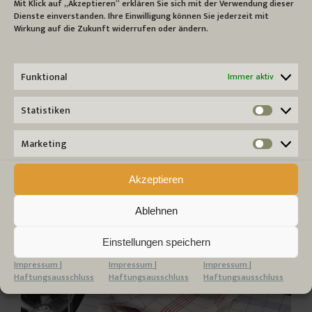
Mit Klick auf „Akzeptieren“ erklären Sie sich mit der Verwendung dieser
Dienste einverstanden. Ihre Einwilligung können Sie jederzeit mit
Wirkung auf die Zukunft widerrufen oder ändern.
Funktional
Immer aktiv
Statistiken
Statist
BETTLÄUFER & KUSCHELDECKEN
Flauschige Decken zum Kuscheln und
Marketing
Wärmen fürs Zimmer, Balkon oder…
Market
Weiter ...
Akzeptieren
Ablehnen
Einstellungen speichern
Impressum |
Impressum |
Impressum |
Haftungsausschluss
Haftungsausschluss
Haftungsausschluss