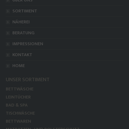
ÜBER UNS
in
in
new
new
SORTIMENT
window
window
NÄHEREI
BERATUNG
IMPRESSIONEN
KONTAKT
HOME
UNSER SORTIMENT
BETTWÄSCHE
LEINTÜCHER
BAD & SPA
TISCHWÄSCHE
BETTWAREN